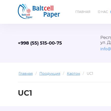
ГЛАВНАЯ
О НАС
Респ
ул. 
+998 (55) 515-00-75
info@
Главная
/
Продукция
/
Картон
/
UC1
UC1