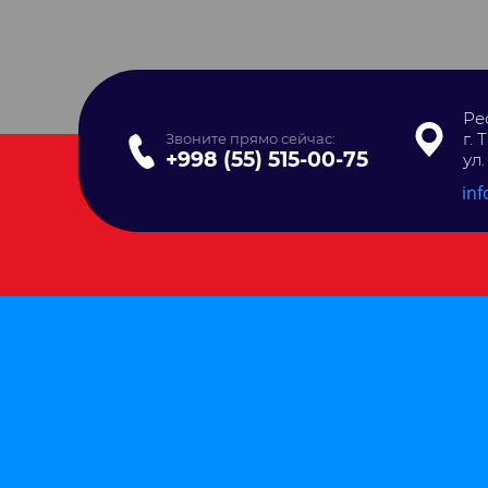
Ре
г. 
Звоните прямо сейчас:
+998 (55) 515-00-75
ул
inf