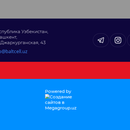
спублика Узбекистан,
Ташкент,
. Джаркурганская, 43
o@baltcell.uz
Powered by